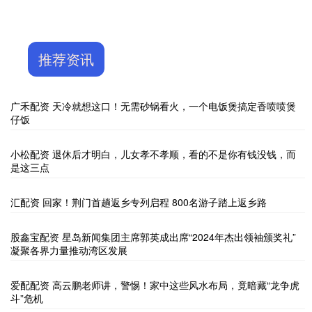
推荐资讯
广禾配资 天冷就想这口！无需砂锅看火，一个电饭煲搞定香喷喷煲
仔饭
小松配资 退休后才明白，儿女孝不孝顺，看的不是你有钱没钱，而
是这三点
汇配资 回家！荆门首趟返乡专列启程 800名游子踏上返乡路
股鑫宝配资 星岛新闻集团主席郭英成出席“2024年杰出领袖颁奖礼”
凝聚各界力量推动湾区发展
爱配配资 高云鹏老师讲，警惕！家中这些风水布局，竟暗藏“龙争虎
斗”危机