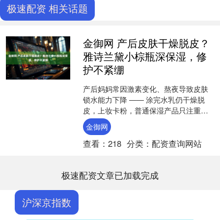
极速配资 相关话题
金御网 产后皮肤干燥脱皮？
雅诗兰黛小棕瓶深保湿，修
护不紧绷
产后妈妈常因激素变化、熬夜导致皮肤
锁水能力下降 —— 涂完水乳仍干燥脱
皮，上妆卡粉，普通保湿产品只注重表
层补水，无法增强肌底锁水力。其实产
金御网
后干燥的核心是肌底缺水....
查看：
218
分类：
配资查询网站
极速配资文章已加载完成
沪深京指数