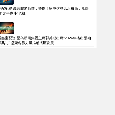
爱配配资 高云鹏老师讲，警惕！家中这些风水布局，竟暗
藏“龙争虎斗”危机
股鑫宝配资 星岛新闻集团主席郭英成出席“2024年杰出领袖
颁奖礼” 凝聚各界力量推动湾区发展