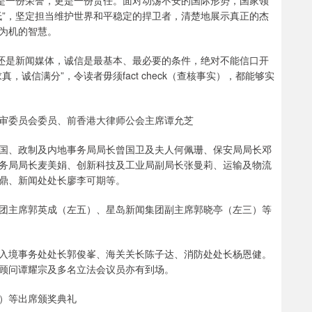
单是一份荣誉，更是一份责任。面对动荡不安的国际形势，国家领
低”，坚定担当维护世界和平稳定的捍卫者，清楚地展示真正的杰
为机的智慧。
，还是新闻媒体，诚信是最基本、最必要的条件，绝对不能信口开
诚信满分”，令读者毋须fact check（查核事实），都能够实
审委员会委员、前香港大律师公会主席谭允芝
国、政制及内地事务局局长曾国卫及夫人何佩珊、保安局局长邓
务局局长麦美娟、创新科技及工业局副局长张曼莉、运输及物流
鼎、新闻处处长廖李可期等。
团主席郭英成（左五）、星岛新闻集团副主席郭晓亭（左三）等
入境事务处处长郭俊峯、海关关长陈子达、消防处处长杨恩健。
顾问谭耀宗及多名立法会议员亦有到场。
）等出席颁奖典礼