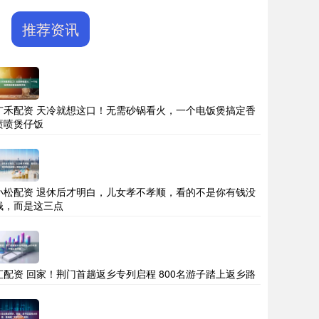
推荐资讯
广禾配资 天冷就想这口！无需砂锅看火，一个电饭煲搞定香
喷喷煲仔饭
小松配资 退休后才明白，儿女孝不孝顺，看的不是你有钱没
钱，而是这三点
汇配资 回家！荆门首趟返乡专列启程 800名游子踏上返乡路