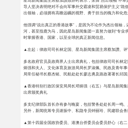
星岛新闻集团主席蔡加讚致辞时表示，荣膺“杰出领袖”不
导人坚决表明绝对不会向军事外交霸凌和贸易保护主义“跪
出领袖，必须拥有高瞻远瞩的视野、勇于担当的魄力和化危
他强调“说出真正的香港故事”，是因为不论作为杰出领袖
河，甚至指鹿为马，因此星岛新闻集团一直努力做到“专业求真，
时掌握香港、国家，以至全球的真正新闻信息。
▲左起：律政司司长林定国、星岛新闻集团主席蔡加讚、评
多名政府官员及政商界人士出席典礼，包括律政司司长林定
炳强和夫人、文化体育及旅游局局长罗淑佩、民政及青年事
局常任秘书长蔡杰铭、民航处处长廖志勇及路政署署长邱国
▲香港特别行政区保安局局长邓炳强（右五）与星岛新闻集
出席颁奖典礼
多支纪律部队首长亦有参与晚宴，包括警务处处长周一鸣、
另外，新闻统筹专员谢振中、私隐专员钟丽玲、民建联会务
▲第十四届全国政协委员、港澳台侨委员会委员舒心（右二