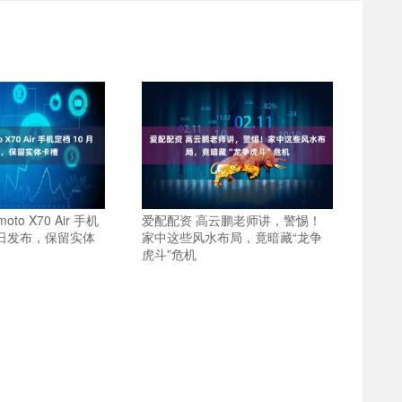
to X70 Air 手机
爱配配资 高云鹏老师讲，警惕！
1 日发布，保留实体
家中这些风水布局，竟暗藏“龙争
虎斗”危机