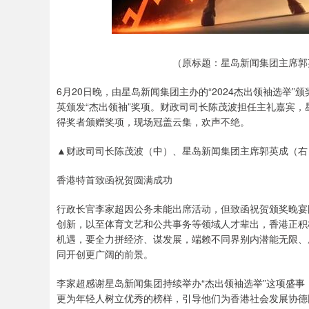
（原标题：星岛新闻集团主席郭英
6月20日晚，由星岛新闻集团主办的“2024杰出领袖选举
英颁发“杰出领袖”奖项。财政司司长陈茂波担任主礼嘉宾
得奖者颁赠奖项，现场冠盖云集，欢声不绝。
▲财政司司长陈茂波（中）、星岛新闻集团主席郭英成（右
香港特首致函祝贺圆满成功
行政长官李家超因公务未能出席活动，但致函祝贺颁奖晚宴
创新，以至体育文艺和公共事务等领域人才辈出，香港正积
机遇，要全力拼经济、谋发展，端赖不同界别内潜能无限、
同开创更广阔的前景。
李家超感谢星岛新闻集团持续举办“杰出领袖选举”这项盛
更为年轻人树立优秀的榜样，引导他们为香港社会发展协德