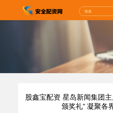
股鑫宝配资 星岛新闻集团主
颁奖礼” 凝聚